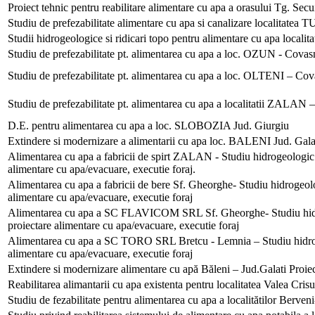
Proiect tehnic pentru reabilitare alimentare cu apa a orasului Tg. Sec
Studiu de prefezabilitate alimentare cu apa si canalizare localitatea
Studii hidrogeologice si ridicari topo pentru alimentare cu apa loc
Studiu de prefezabilitate pt. alimentarea cu apa a loc. OZUN - Covas
Studiu de prefezabilitate pt. alimentarea cu apa a loc. OLTENI – Co
Studiu de prefezabilitate pt. alimentarea cu apa a localitatii ZALAN
D.E. pentru alimentarea cu apa a loc. SLOBOZIA Jud. Giurgiu
Extindere si modernizare a alimentarii cu apa loc. BALENI Jud. Gala
Alimentarea cu apa a fabricii de spirt ZALAN - Studiu hidrogeologic p
alimentare cu apa/evacuare, executie foraj.
Alimentarea cu apa a fabricii de bere Sf. Gheorghe- Studiu hidrogeolog
alimentare cu apa/evacuare, executie foraj
Alimentarea cu apa a SC FLAVICOM SRL Sf. Gheorghe- Studiu hidrog
proiectare alimentare cu apa/evacuare, executie foraj
Alimentarea cu apa a SC TORO SRL Bretcu - Lemnia – Studiu hidrogeo
alimentare cu apa/evacuare, executie foraj
Extindere si modernizare alimentare cu apă Băleni – Jud.Galati Proiect
Reabilitarea alimantarii cu apa existenta pentru localitatea Valea Cri
Studiu de fezabilitate pentru alimentarea cu apa a localitătilor Berve